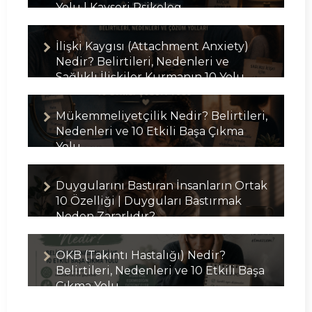
Yolu | Kayseri Psikolog
İlişki Kaygısı (Attachment Anxiety)
Nedir? Belirtileri, Nedenleri ve
Sağlıklı İlişkiler Kurmanın 10 Yolu
Mükemmeliyetçilik Nedir? Belirtileri,
Nedenleri ve 10 Etkili Başa Çıkma
Yolu
Duygularını Bastıran İnsanların Ortak
10 Özelliği | Duyguları Bastırmak
Neden Zararlıdır?
OKB (Takıntı Hastalığı) Nedir?
Belirtileri, Nedenleri ve 10 Etkili Başa
Çıkma Yolu