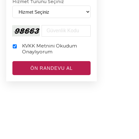
Hizmet Türünü Seçiniz
KVKK Metnini Okudum
Onaylıyorum
ÖN RANDEVU AL