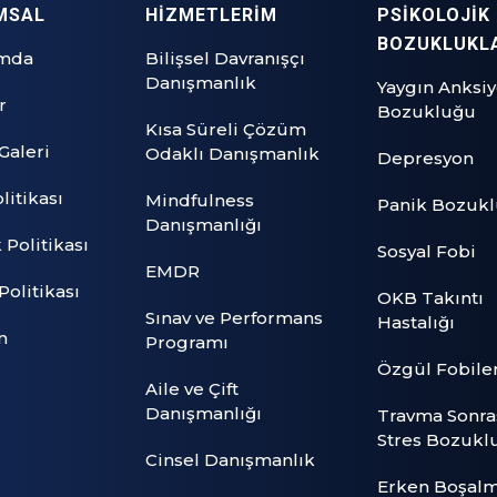
MSAL
HİZMETLERİM
PSİKOLOJİK
BOZUKLUKL
mda
Bilişsel Davranışçı
Danışmanlık
Yaygın Anksi
r
Bozukluğu
Kısa Süreli Çözüm
Galeri
Odaklı Danışmanlık
Depresyon
litikası
Mindfulness
Panik Bozuk
Danışmanlığı
k Politikası
Sosyal Fobi
EMDR
Politikası
OKB Takıntı
Sınav ve Performans
Hastalığı
m
Programı
Özgül Fobile
Aile ve Çift
Danışmanlığı
Travma Sonra
Stres Bozukl
Cinsel Danışmanlık
Erken Boşal