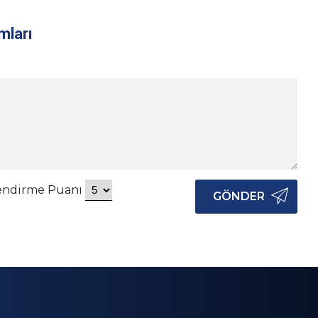
mları
endirme Puanı
GÖNDER