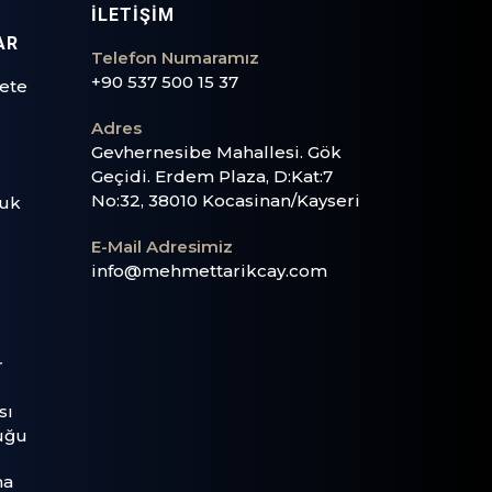
İLETİŞİM
AR
Telefon Numaramız
+90 537 500 15 37
yete
Adres
Gevhernesibe Mahallesi. Gök
Geçidi. Erdem Plaza, D:Kat:7
No:32, 38010 Kocasinan/Kayseri
luk
E-Mail Adresimiz
info@mehmettarikcay.com
r
sı
uğu
ma