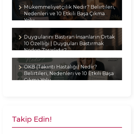
Mükemmeliyetçilik Nedir? Belirtileri,
Nedenleri ve 10 Etkili Başa Çıkma
Yolu
Duygularını Bastıran İnsanların Ortak
10 Özelliği | Duyguları Bastırmak
Neden Zararlıdır?
OKB (Takıntı Hastalığı) Nedir?
Belirtileri, Nedenleri ve 10 Etkili Başa
Çıkma Yolu
Takip Edin!