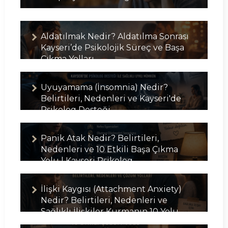
Aldatılmak Nedir? Aldatılma Sonrası
Kayseri’de Psikolojik Süreç ve Başa
Çıkma Yolları
Uyuyamama (İnsomnia) Nedir?
Belirtileri, Nedenleri ve Kayseri'de
Psikolog Desteği
Panik Atak Nedir? Belirtileri,
Nedenleri ve 10 Etkili Başa Çıkma
Yolu | Kayseri Psikolog
İlişki Kaygısı (Attachment Anxiety)
Nedir? Belirtileri, Nedenleri ve
Sağlıklı İlişkiler Kurmanın 10 Yolu