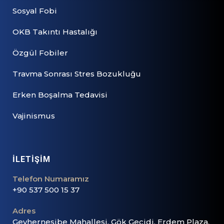
Sosyal Fobi
OKB Takıntı Hastalığı
Özgül Fobiler
Travma Sonrası Stres Bozukluğu
Erken Boşalma Tedavisi
Vajinismus
İLETİŞİM
Telefon Numaramız
+90 537 500 15 37
Adres
Gevhernesibe Mahallesi. Gök Geçidi. Erdem Plaza,